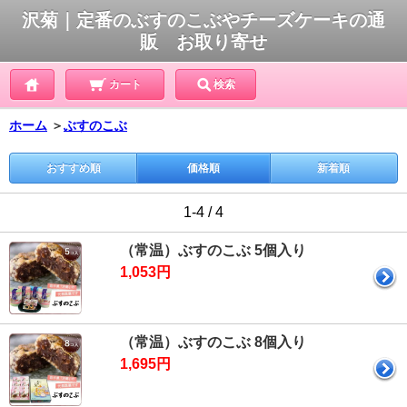
沢菊｜定番のぶすのこぶやチーズケーキの通
販 お取り寄せ
カート
検索
ホーム
＞
ぶすのこぶ
おすすめ順
価格順
新着順
1-4 / 4
（常温）ぶすのこぶ 5個入り
1,053円
（常温）ぶすのこぶ 8個入り
1,695円