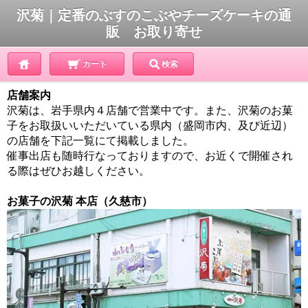
沢菊｜定番のぶすのこぶやチーズケーキの通
販 お取り寄せ
カート
検索
店舗案内
沢菊は、岩手県内４店舗で営業中です。また、沢菊のお菓
子をお取扱いいただいている県内（盛岡市内、及び近辺）
の店舗を下記一覧にて掲載しました。
催事出店も随時行なっておりますので、お近くで開催され
る際はぜひお越しください。
お菓子の沢菊 本店（久慈市）