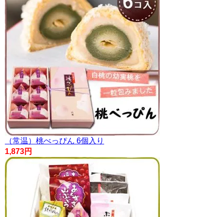
（常温）桃べっぴん 6個入り
1,873円