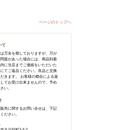
ページのトップへ
いて
には万全を期しておりますが、万が
の問題があった場合には、商品到着
以内に当店までご連絡をいただいた
いにてご返品ください。良品と交換
だきます。 お客様の都合による返
としてお受け出来ませんので、予め
ださい。
せ
信販売に関するお問い合せは、下記
絡ください。
1
大川目町2-4-2