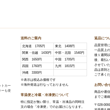
送料のご案内
返品につ
品質管理
北海道 1705円
東北 1408円
一品質上
関東・信越 1430円
中部・北陸 1540円
後１週間
関西 1650円
中国 1705円
後、着払
させていた
四国 1760円
九州 1815円
品は原則
沖縄 3300円
ご了承く
※表示は税込み価格です
お問い合
※海外発送は行なっておりません
ットカー
ネーも使
商品や通
常温便と冷蔵・冷凍便について
までご連
特に指定が無い限り、常温・冷凍品の同時注
〒028-009
文の場合「冷凍便」でのお届けになります。
岩手県久慈市