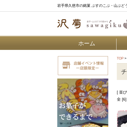
岩手県久慈市の銘菓 ぶすのこぶ・山ぶど
ホーム
TOP
[ 並
全 [