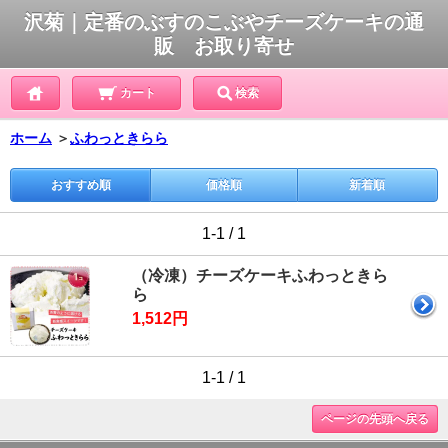
沢菊｜定番のぶすのこぶやチーズケーキの通
販 お取り寄せ
カート
検索
ホーム
＞
ふわっときらら
おすすめ順
価格順
新着順
1-1 / 1
（冷凍）チーズケーキふわっときら
ら
1,512円
1-1 / 1
ページの先頭へ戻る