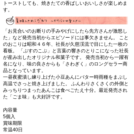
トーストしても、焼きたての香ばしいおいしさが楽しめま
す。
「お見合いのお断りの手みやげにしたら先方さんが激怒し
た」など発売当初からエピソードには事欠きません。 こと
のおこりは昭和４６年、社長が久慈渓流で目にした一枚の
看板。 「ぶすのこぶ」と言葉の響きのとりこになった社長
が産み出したオリジナル和菓子です。 発売当初から一躍有
名になり、味の良さからも「さわぎく」のロングセラー商
品となっています。
一昼夜蜜漬し練り上げた小豆あんにバター時雨種をまぶし
高温でさっと焼き上げました。 ふんわりさくさくの外側と
みっちりつまったあんこは食べごたえ十分。最近発売され
た「ごま味」も大好評です。
内容量
5個入
賞味期限
常温40日