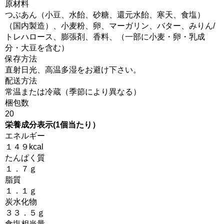
原材料
つぶあん（小豆、水飴、砂糖、還元水飴、寒天、食塩）
（国内製造）、小麦粉、卵、マーガリン、バター、みりん/
トレハロース、膨張剤、香料、（一部に小麦・卵・乳成
分・大豆を含む）
保存方法
直射日光、高温多湿をお避け下さい。
配送方法
常温または冷蔵（季節により異なる）
梱包数
20
栄養成分表示(1個当たり）
エネルギー
１４９kcal
たんぱく質
１．７ｇ
脂質
１．１ｇ
炭水化物
３３．５ｇ
食塩相当量