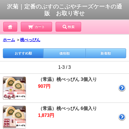
沢菊｜定番のぶすのこぶやチーズケーキの通
販 お取り寄せ
カート
検索
ホーム
＞
桃べっぴん
おすすめ順
価格順
新着順
1-3 / 3
（常温）桃べっぴん 3個入り
907円
（常温）桃べっぴん 6個入り
1,873円