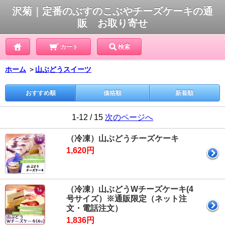
沢菊｜定番のぶすのこぶやチーズケーキの通
販 お取り寄せ
カート
検索
ホーム
＞
山ぶどうスイーツ
おすすめ順
価格順
新着順
1-12 / 15
次のページへ
（冷凍）山ぶどうチーズケーキ
1,620円
（冷凍）山ぶどうWチーズケーキ(4
号サイズ）※通販限定（ネット注
文・電話注文）
1,836円