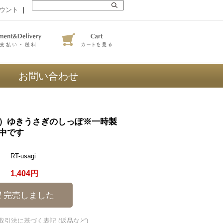
ウント
｜
お問い合わせ
）ゆきうさぎのしっぽ※一時製
中です
RT-usagi
1,404円
完売しました
商取引法に基づく表記 (返品など)