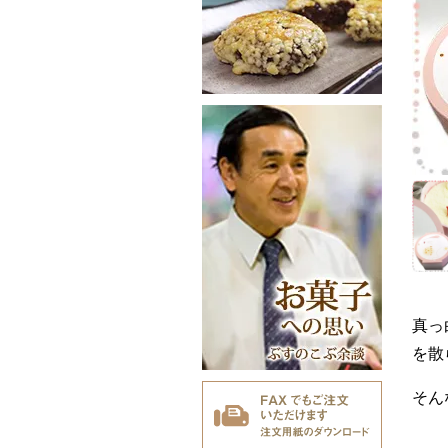
真っ
を散
そん