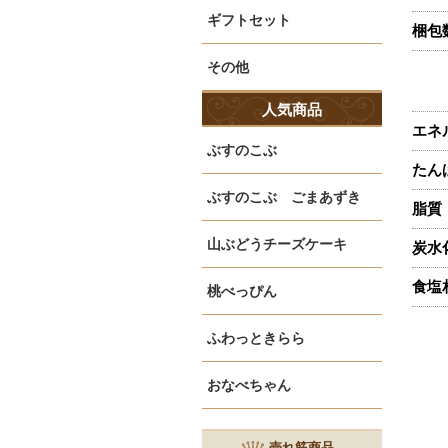
ギフトセット
梱包
その他
人気商品
エネ
ぶすのこぶ
たん
ぶすのこぶ ごまあずき
脂質
山ぶどうチーズケーキ
炭水
食塩
桃べっぴん
ふわっときらら
おなべちゃん
売れ筋商品