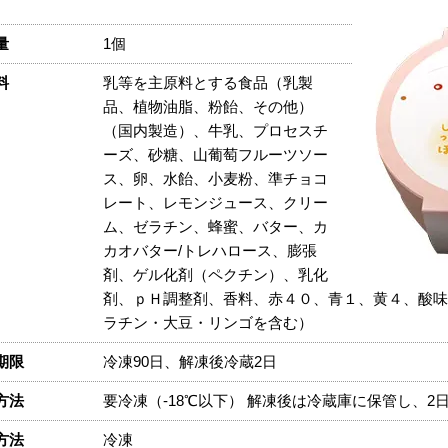
量
1個
料
乳等を主原料とする食品（乳製
品、植物油脂、粉飴、その他）
（国内製造）、牛乳、プロセスチ
ーズ、砂糖、山葡萄フルーツソー
ス、卵、水飴、小麦粉、準チョコ
レート、レモンジュース、クリー
ム、ゼラチン、蜂蜜、バター、カ
カオバター/トレハロース、膨張
剤、ゲル化剤（ペクチン）、乳化
剤、ｐＨ調整剤、香料、赤４０、青１、黄４、酸味
ラチン・大豆・リンゴを含む）
期限
冷凍90日、解凍後冷蔵2日
方法
要冷凍（-18℃以下） 解凍後は冷蔵庫に保管し、
方法
冷凍