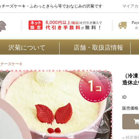
うチーズケーキ・ふわっときらら等でおなじみの沢菊です
マイアカ
沢菊について
店舗・取扱店情報
>
チーズケーキ
（冷凍
造休止
ID
販売価格
» 特定