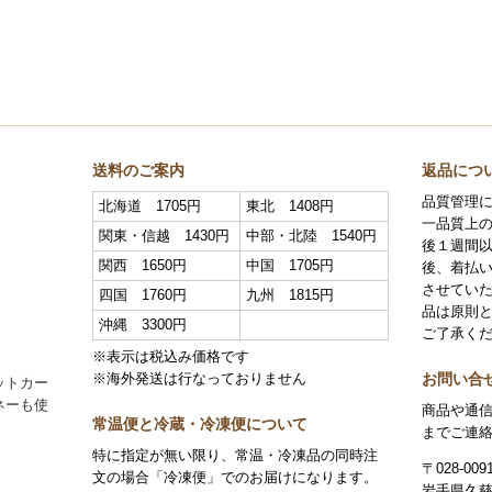
送料のご案内
返品につ
品質管理
北海道 1705円
東北 1408円
一品質上
関東・信越 1430円
中部・北陸 1540円
後１週間
関西 1650円
中国 1705円
後、着払
させていた
四国 1760円
九州 1815円
品は原則
沖縄 3300円
ご了承く
※表示は税込み価格です
お問い合
※海外発送は行なっておりません
ットカー
ネーも使
商品や通
常温便と冷蔵・冷凍便について
までご連
特に指定が無い限り、常温・冷凍品の同時注
〒028-009
文の場合「冷凍便」でのお届けになります。
岩手県久慈市