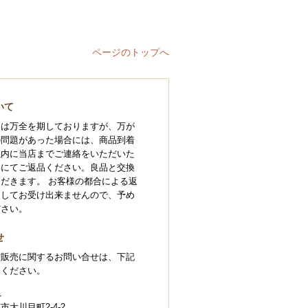
ページのトップへ
いて
には万全を期しておりますが、万が
の問題があった場合には、商品到着
以内に当店までご連絡をいただいた
いにてご返品ください。良品と交換
だきます。 お客様の都合による返
としてお受け出来ませんので、予め
ださい。
せ
信販売に関するお問い合せは、下記
絡ください。
1
大川目町2-4-2