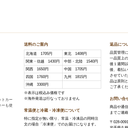
送料のご案内
返品につ
品質管理
北海道 1705円
東北 1408円
一品質上
関東・信越 1430円
中部・北陸 1540円
後１週間
関西 1650円
中国 1705円
後、着払
させていた
四国 1760円
九州 1815円
品は原則
沖縄 3300円
ご了承く
※表示は税込み価格です
お問い合
※海外発送は行なっておりません
ットカー
ネーも使
商品や通
常温便と冷蔵・冷凍便について
までご連
特に指定が無い限り、常温・冷凍品の同時注
〒028-009
文の場合「冷凍便」でのお届けになります。
岩手県久慈市