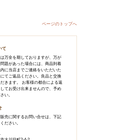
ページのトップへ
いて
には万全を期しておりますが、万が
の問題があった場合には、商品到着
以内に当店までご連絡をいただいた
いにてご返品ください。良品と交換
だきます。 お客様の都合による返
としてお受け出来ませんので、予め
ださい。
せ
信販売に関するお問い合せは、下記
絡ください。
1
大川目町2-4-2