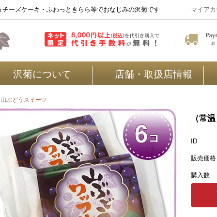
うチーズケーキ・ふわっときらら等でおなじみの沢菊です
マイアカ
沢菊について
店舗・取扱店情報
>
山ぶどうスイーツ
（常温
ID
販売価格
購入数