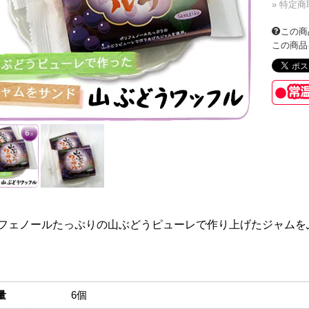
» 特定
この商
この商品
フェノールたっぷりの山ぶどうピューレで作り上げたジャムを
量
6個